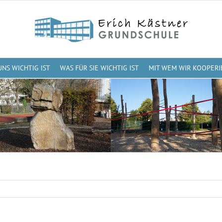
UNS WICHTIG IST
WAS FÜR SIE WICHTIG IST
MIT WEM WIR KOOPERI