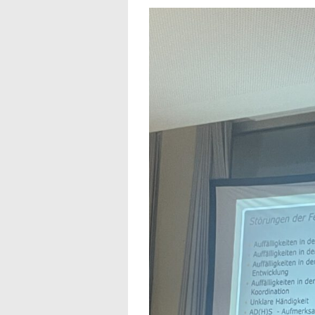
Zeige
grösseres
Bild