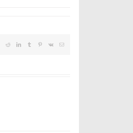
book
Twitter
Reddit
LinkedIn
Tumblr
Pinterest
Vk
E-
Mail