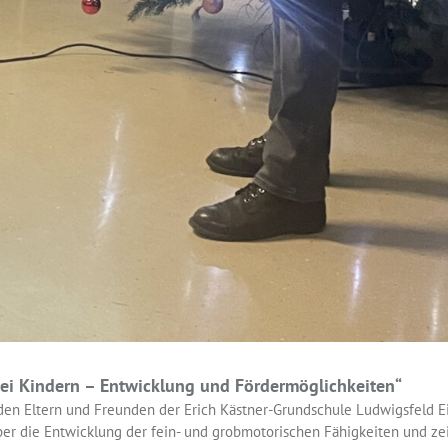
bei Kindern – Entwicklung und Fördermöglichkeiten“
en Eltern und Freunden der Erich Kästner-Grundschule Ludwigsfeld Ein
ber die Entwicklung der fein- und grobmotorischen Fähigkeiten und ze