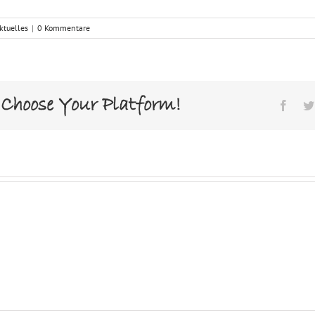
ktuelles
|
0 Kommentare
 Choose Your Platform!
Face
Schuleinschreibung:
Fit for
school! –