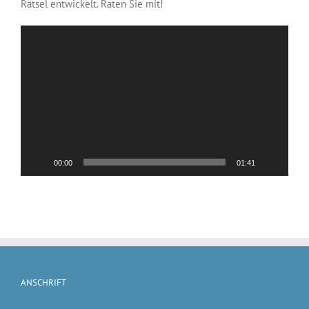
Rätsel entwickelt. Raten Sie mit!
Video-
Player
00:00
01:41
ANSCHRIFT