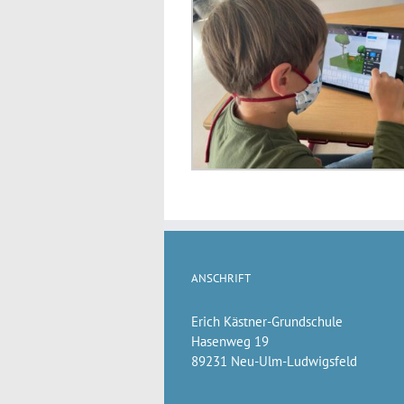
ANSCHRIFT
Erich Kästner-Grundschule
Hasenweg 19
89231 Neu-Ulm-Ludwigsfeld